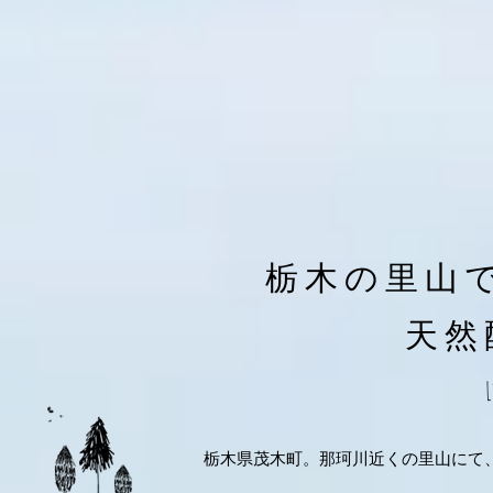
栃木の里山
天然
L
栃木県茂木町。那珂川近くの里山にて、