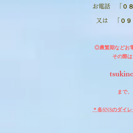
お電話 「
０
​又は 「
０９
◎農繁期などお
​その際は
tsukin
まで、
＊各SNSのダイ