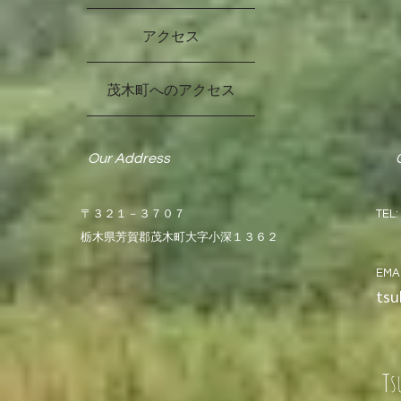
アクセス
茂木町へのアクセス
Our Address
​〒３２１－３７０７
TEL:
栃木県芳賀郡茂木町大字小深１３６２
09
EM
ts
Ts