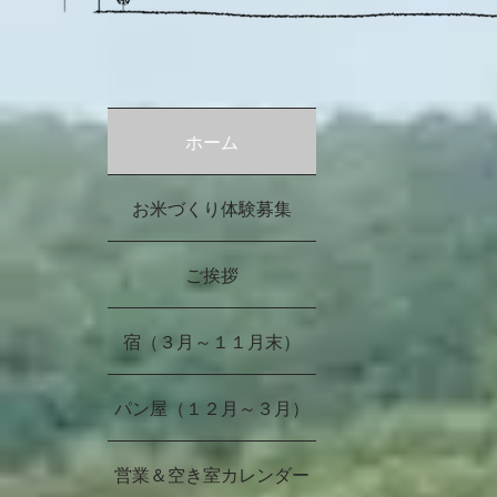
ホーム
お米づくり体験募集
ご挨拶
宿（３月～１１月末）
パン屋（１２月～３月）
営業＆空き室カレンダー